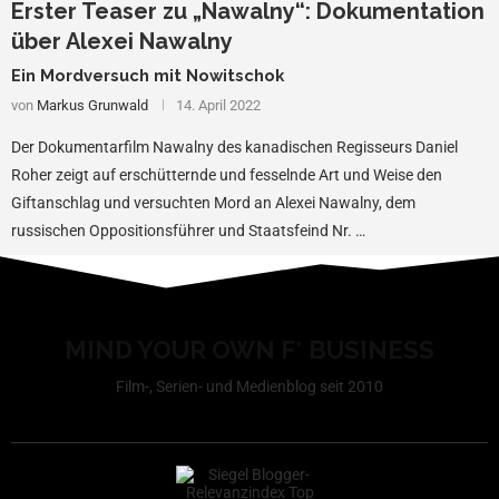
Erster Teaser zu „Nawalny“: Dokumentation
über Alexei Nawalny
Ein Mordversuch mit Nowitschok
von
Markus Grunwald
14. April 2022
Der Dokumentarfilm Nawalny des kanadischen Regisseurs Daniel
Roher zeigt auf erschütternde und fesselnde Art und Weise den
Giftanschlag und versuchten Mord an Alexei Nawalny, dem
russischen Oppositionsführer und Staatsfeind Nr. …
MIND YOUR OWN F* BUSINESS
Film-, Serien- und Medienblog seit 2010