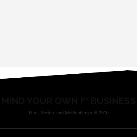
MIND YOUR OWN F* BUSINESS
Film-, Serien- und Medienblog seit 2010