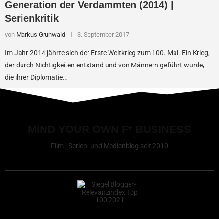
Generation der Verdammten (2014) |
Serienkritik
von
Markus Grunwald
3. September 2017
Im Jahr 2014 jährte sich der Erste Weltkrieg zum 100. Mal. Ein Krieg,
der durch Nichtigkeiten entstand und von Männern geführt wurde,
die ihrer Diplomatie…
MIND YOUR OWN F* BUSINESS
Film-, Serien- und Medienblog seit 2010