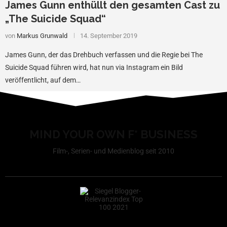
James Gunn enthüllt den gesamten Cast zu
„The Suicide Squad“
von
Markus Grunwald
14. September 2019
James Gunn, der das Drehbuch verfassen und die Regie bei The
Suicide Squad führen wird, hat nun via Instagram ein Bild
veröffentlicht, auf dem…
MIND YOUR OWN F* BUSINESS
Film-, Serien- und Medienblog seit 2010