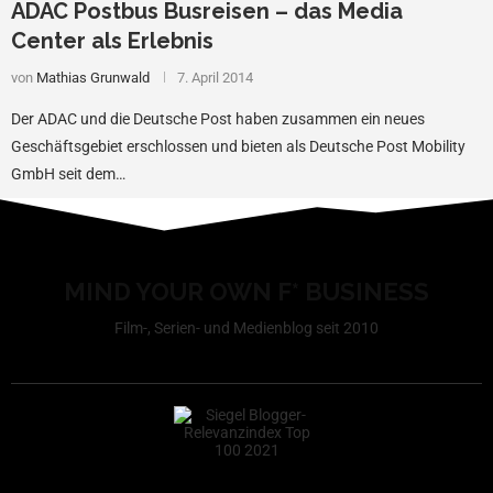
ADAC Postbus Busreisen – das Media
Center als Erlebnis
von
Mathias Grunwald
7. April 2014
Der ADAC und die Deutsche Post haben zusammen ein neues
Geschäftsgebiet erschlossen und bieten als Deutsche Post Mobility
GmbH seit dem…
MIND YOUR OWN F* BUSINESS
Film-, Serien- und Medienblog seit 2010