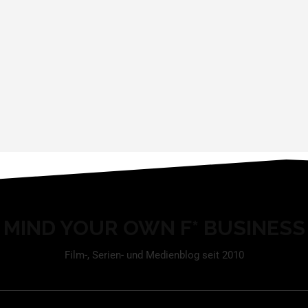
MIND YOUR OWN F* BUSINESS
Film-, Serien- und Medienblog seit 2010