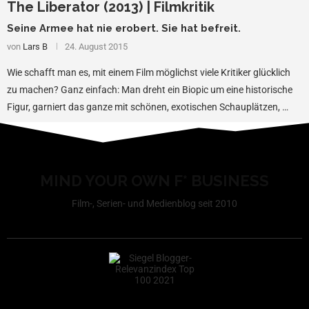
The Liberator (2013) | Filmkritik
Seine Armee hat nie erobert. Sie hat befreit.
von
Lars B
24. August 2015
Wie schafft man es, mit einem Film möglichst viele Kritiker glücklich
zu machen? Ganz einfach: Man dreht ein Biopic um eine historische
Figur, garniert das ganze mit schönen, exotischen Schauplätzen, …
MIND YOUR OWN F* BUSINESS
Film-, Serien- und Medienblog seit 2010