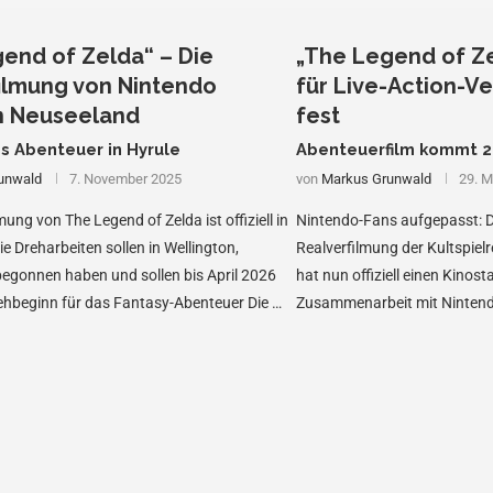
end of Zelda“ – Die
„The Legend of Ze
ilmung von Nintendo
für Live-Action-Ve
in Neuseeland
fest
es Abenteuer in Hyrule
Abenteuerfilm kommt 
unwald
7. November 2025
von
Markus Grunwald
29. M
mung von The Legend of Zelda ist offiziell in
Nintendo-Fans aufgepasst: D
e Dreharbeiten sollen in Wellington,
Realverfilmung der Kultspiel
egonnen haben und sollen bis April 2026
hat nun offiziell einen Kinosta
ehbeginn für das Fantasy-Abenteuer Die …
Zusammenarbeit mit Nintend
entsteht, soll am …