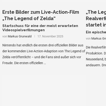
Erste Bilder zum Live-Action-Film
„The Leg
„The Legend of Zelda“
Realverf
startet 
Startschuss für eine der meist erwarteten
Videospielverfilmungen
Ein episch
von
Markus Grunwald
17. November 2025
von
Markus Gr
Nintendo hat endlich die ersten drei offiziellen Bilder aus
Die Realverfil
der kommenden Live-Action-Adaption von The Legend of
Produktion. Di
Zelda veröffentlicht – und die Fans sind außer sich vor
Neuseeland, b
Freude. Die ersten offiziellen …
andauern. Dr