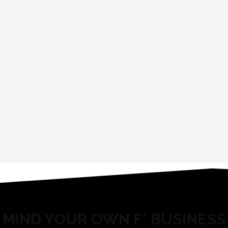
MIND YOUR OWN F* BUSINESS