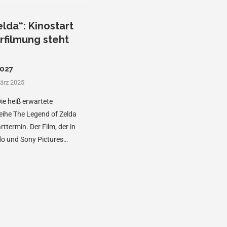
lda“: Kinostart
rfilmung steht
2027
ärz 2025
ie heiß erwartete
reihe The Legend of Zelda
rttermin. Der Film, der in
o und Sony Pictures