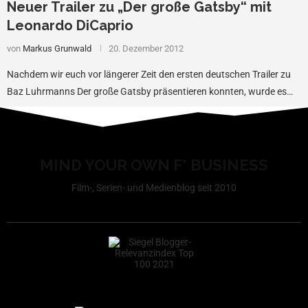
Neuer Trailer zu „Der große Gatsby“ mit
Leonardo DiCaprio
von
Markus Grunwald
20. Dezember 2012
Nachdem wir euch vor längerer Zeit den ersten deutschen Trailer zu
Baz Luhrmanns Der große Gatsby präsentieren konnten, wurde es…
MIND YOUR OWN F* BUSINESS
Film-, Serien- und Medienblog seit 2010