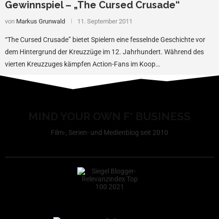
Gewinnspiel – „The Cursed Crusade“
von
Markus Grunwald
11. September 2011
“The Cursed Crusade” bietet Spielern eine fesselnde Geschichte vor
dem Hintergrund der Kreuzzüge im 12. Jahrhundert. Während des
vierten Kreuzzuges kämpfen Action-Fans im Koop…
MIND YOUR OWN F* BUSINESS
Film-, Serien- und Medienblog seit 2010