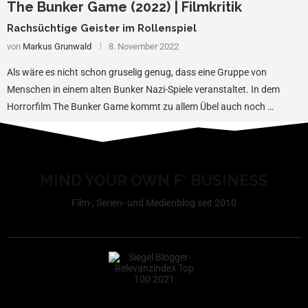
The Bunker Game (2022) | Filmkritik
Rachsüchtige Geister im Rollenspiel
von
Markus Grunwald
8. November 2022
Als wäre es nicht schon gruselig genug, dass eine Gruppe von
Menschen in einem alten Bunker Nazi-Spiele veranstaltet. In dem
Horrorfilm The Bunker Game kommt zu allem Übel auch noch …
MIND YOUR OWN F* BUSINESS
Film-, Serien- und Medienblog seit 2010