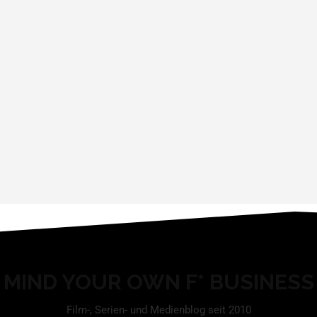
MIND YOUR OWN F* BUSINESS
Film-, Serien- und Medienblog seit 2010