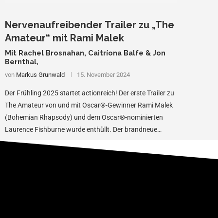
Nervenaufreibender Trailer zu „The
Amateur“ mit Rami Malek
Mit Rachel Brosnahan, Caitríona Balfe & Jon
Bernthal,
von
Markus Grunwald
15. November 2024
Der Frühling 2025 startet actionreich! Der erste Trailer zu
The Amateur von und mit Oscar®-Gewinner Rami Malek
(Bohemian Rhapsody) und dem Oscar®-nominierten
Laurence Fishburne wurde enthüllt. Der brandneue
Spionage-Thriller startet …