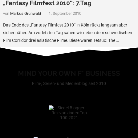
„Fantasy Filmfest 2010“: 7.Tag
von
Markus Grunwald
1. September 2010
Das Ende des „Fantasy Filmfest 2010“ in Köln rückt langsam aber
sicher näher. Am vorletzten Tag sahen wir neben dem schwedischen
Film Corridor drei asiatische Filme. Diese waren Tetsuo: The …
MIND YOUR OWN F* BUSINESS
Film-, Serien- und Medienblog seit 2010