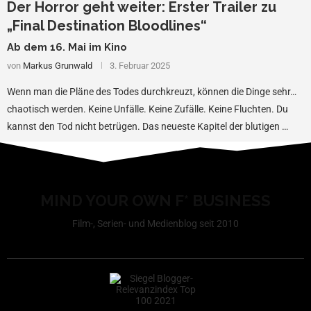
Der Horror geht weiter: Erster Trailer zu
„Final Destination Bloodlines“
Ab dem 16. Mai im Kino
von
Markus Grunwald
3. Februar 2025
Wenn man die Pläne des Todes durchkreuzt, können die Dinge sehr…
chaotisch werden. Keine Unfälle. Keine Zufälle. Keine Fluchten. Du
kannst den Tod nicht betrügen. Das neueste Kapitel der blutigen …
MIND YOUR OWN F* BUSINESS
Film-, Serien- und Medienblog seit 2010