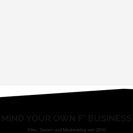
MIND YOUR OWN F* BUSINESS
Film-, Serien- und Medienblog seit 2010