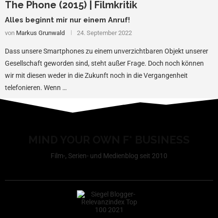
The Phone (2015) | Filmkritik
Alles beginnt mir nur einem Anruf!
von
Markus Grunwald
24. September 2022
Dass unsere Smartphones zu einem unverzichtbaren Objekt unserer
Gesellschaft geworden sind, steht außer Frage. Doch noch können
wir mit diesen weder in die Zukunft noch in die Vergangenheit
telefonieren. Wenn …
MIND YOUR OWN F* BUSINESS
Film-, Serien- und Medienblog seit 2010