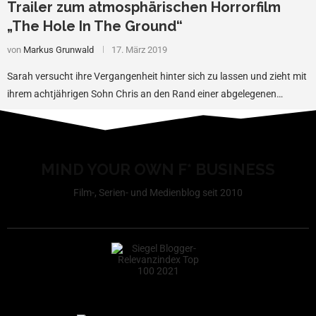
Trailer zum atmosphärischen Horrorfilm
„The Hole In The Ground“
von
Markus Grunwald
17. März 2019
Sarah versucht ihre Vergangenheit hinter sich zu lassen und zieht mit
ihrem achtjährigen Sohn Chris an den Rand einer abgelegenen…
MIND YOUR OWN F* BUSINESS
Film-, Serien- und Medienblog seit 2010