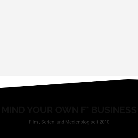
MIND YOUR OWN F* BUSINESS
Film-, Serien- und Medienblog seit 2010