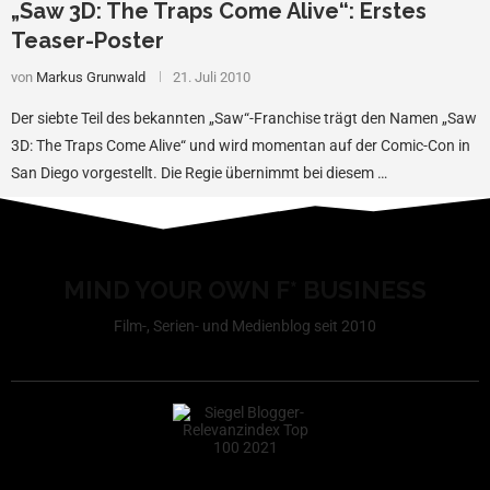
„Saw 3D: The Traps Come Alive“: Erstes
Teaser-Poster
von
Markus Grunwald
21. Juli 2010
Der siebte Teil des bekannten „Saw“-Franchise trägt den Namen „Saw
3D: The Traps Come Alive“ und wird momentan auf der Comic-Con in
San Diego vorgestellt. Die Regie übernimmt bei diesem …
MIND YOUR OWN F* BUSINESS
Film-, Serien- und Medienblog seit 2010