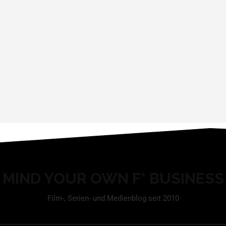
MIND YOUR OWN F* BUSINESS
Film-, Serien- und Medienblog seit 2010