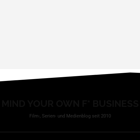
MIND YOUR OWN F* BUSINESS
Film-, Serien- und Medienblog seit 2010