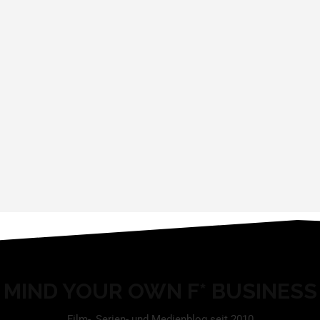
MIND YOUR OWN F* BUSINESS
Film-, Serien- und Medienblog seit 2010