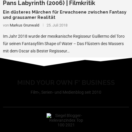
Pans Labyrinth (2006) | Filmkritik
Ein düsteres Märchen für Erwachsene zwischen Fantasy
und grausamer Realität
von
Markus Grunwald
25. Juli 2018
Im Jahr 2018 wurde der mexikanische Regisseur Guillermo del Toro
für seinen Fantasyfilm Shape of Water – Das Flüstern des Wassers
mit dem Oscar als Bester Regisseur…
MIND YOUR OWN F* BUSINESS
Film-, Serien- und Medienblog seit 2010