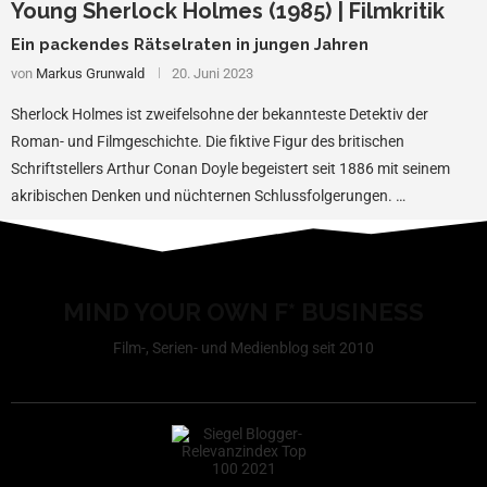
Young Sherlock Holmes (1985) | Filmkritik
Ein packendes Rätselraten in jungen Jahren
von
Markus Grunwald
20. Juni 2023
Sherlock Holmes ist zweifelsohne der bekannteste Detektiv der
Roman- und Filmgeschichte. Die fiktive Figur des britischen
Schriftstellers Arthur Conan Doyle begeistert seit 1886 mit seinem
akribischen Denken und nüchternen Schlussfolgerungen. …
MIND YOUR OWN F* BUSINESS
Film-, Serien- und Medienblog seit 2010