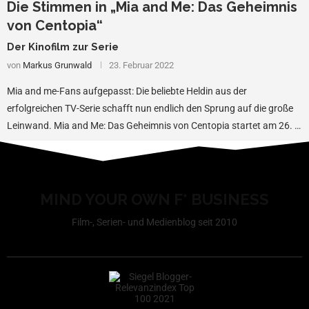
Die Stimmen in „Mia and Me: Das Geheimnis
von Centopia“
Der Kinofilm zur Serie
von
Markus Grunwald
23. Februar 2022
Mia and me-Fans aufgepasst: Die beliebte Heldin aus der
erfolgreichen TV-Serie schafft nun endlich den Sprung auf die große
Leinwand. Mia and Me: Das Geheimnis von Centopia startet am 26. …
MIND YOUR OWN F* BUSINESS
Film-, Serien- und Medienblog seit 2010