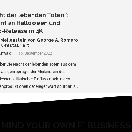
ht der lebenden Toten“:
ent an Halloween und
-Release in 4K
-Meilenstein von George A. Romero
 4K-restauriert
unwald
15. September 2022
iker Die Nacht der lebenden Toten aus dem
t als genreprägender Meilenstein des
essen stilistischer Einfluss noch in den
ienproduktionen der Gegenwart spürbar ist.
MIND YOUR OWN F* BUSINESS