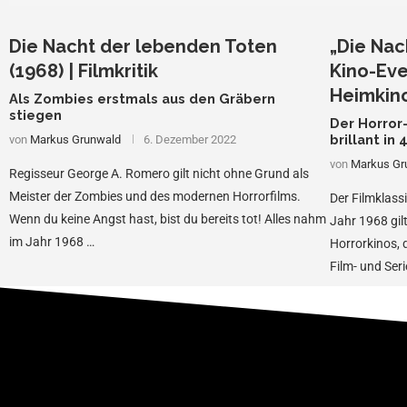
Die Nacht der lebenden Toten
„Die Nac
(1968) | Filmkritik
Kino-Ev
Heimkino
Als Zombies erstmals aus den Gräbern
stiegen
Der Horror
brillant in
von
Markus Grunwald
6. Dezember 2022
von
Markus Gr
Regisseur George A. Romero gilt nicht ohne Grund als
Meister der Zombies und des modernen Horrorfilms.
Der Filmklass
Wenn du keine Angst hast, bist du bereits tot! Alles nahm
Jahr 1968 gil
im Jahr 1968 …
Horrorkinos, d
Film- und Ser
…