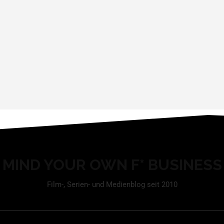
MIND YOUR OWN F* BUSINESS
Film-, Serien- und Medienblog seit 2010