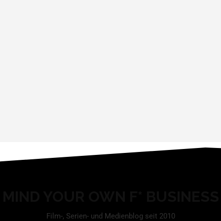
MIND YOUR OWN F* BUSINESS
Film-, Serien- und Medienblog seit 2010