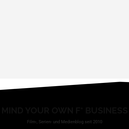
MIND YOUR OWN F* BUSINESS
Film-, Serien- und Medienblog seit 2010