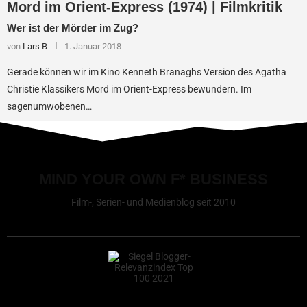
Mord im Orient-Express (1974) | Filmkritik
Wer ist der Mörder im Zug?
von
Lars B
1. Januar 2018
Gerade können wir im Kino Kenneth Branaghs Version des Agatha
Christie Klassikers Mord im Orient-Express bewundern. Im
sagenumwobenen…
MIND YOUR OWN F* BUSINESS
Film-, Serien- und Medienblog seit 2010