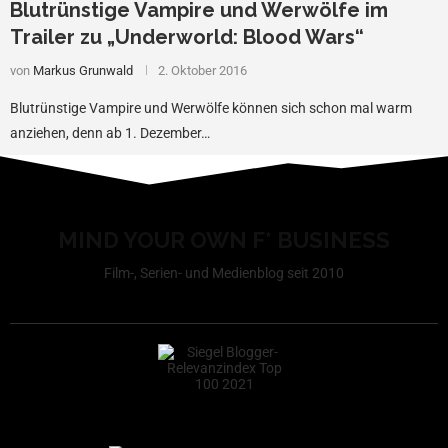
Blutrünstige Vampire und Werwölfe im
Trailer zu „Underworld: Blood Wars“
von
Markus Grunwald
2. Oktober 2016
Blutrünstige Vampire und Werwölfe können sich schon mal warm
anziehen, denn ab 1. Dezember…
MIND YOUR OWN F* BUSINESS
Film-, Serien- und Medienblog seit 2010