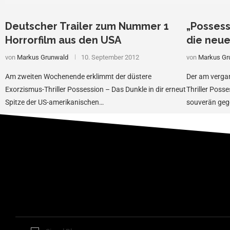
Deutscher Trailer zum Nummer 1
„Possessi
Horrorfilm aus den USA
die neu
von
Markus Grunwald
10. September 2012
von
Markus Gr
Am zweiten Wochenende erklimmt der düstere
Der am verga
Exorzismus-Thriller Possession – Das Dunkle in dir erneut
Thriller Posse
Spitze der US-amerikanischen…
souverän geg