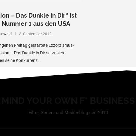
on – Das Dunkle in Dir“ ist
e Nummer 1 aus den USA
unwald
3. September 2012
ngenen Freitag gestartete Exzorzismus-
ssion – Das Dunkle in Dir setzt sich
en seine Konkurrenz…
MIND YOUR OWN F* BUSINESS
Film-, Serien- und Medienblog seit 2010