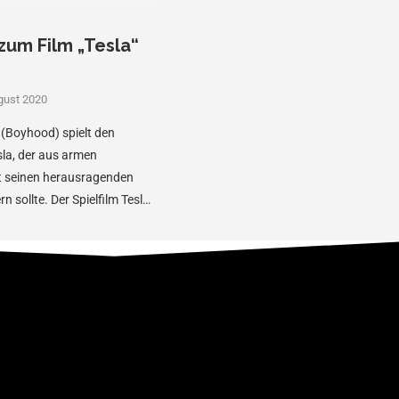
zum Film „Tesla“
gust 2020
(Boyhood) spielt den
sla, der aus armen
t seinen herausragenden
n sollte. Der Spielfilm Tesla
ück, …