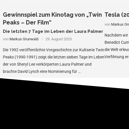
Gewinnspiel zum Kinotag von „Twin
Tesla (20
Peaks – Der Film“
von
Markus Gr
Die letzten 7 Tage im Leben der Laura Palmer
Nachdem wir 2
von
Markus Grunwald
29. August 2023
Benedict Cumb
die Welt erleu
Die 1992 veröffentlichte Vorgeschichte zur Kultserie Twin
Verfilmung er
Peaks (1990-1991) zeigt die letzten sieben Tage im Leben
der von Sheryl Lee verkörperten Laura Palmer und
brachte David Lynch eine Nominierung für …