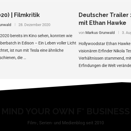
20) | Filmkritik
Deutscher Trailer 
mit Ethan Hawke
unwald
28. Dezember 2020
von
Markus Grunwald
3. Au
020 bereits im Kino sehen, konnten wie
erbatch in Edison – Ein Leben voller Licht
Hollywoodstar Ethan Hawke 
chtet, ist nun mit Tesla eine ähnliche
visionären Erfinder Nikola Te
schienen, die …
Verhältnissen stammend, mi
Erfindungen die Welt veränder
ist ein kongeniales Meisterst
MIND YOUR OWN F* BUSINESS
Film-, Serien- und Medienblog seit 2010