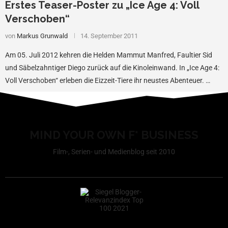
Erstes Teaser-Poster zu „Ice Age 4: Voll
Verschoben“
von
Markus Grunwald
14. September 2011
Am 05. Juli 2012 kehren die Helden Mammut Manfred, Faultier Sid
und Säbelzahntiger Diego zurück auf die Kinoleinwand. In „Ice Age 4:
Voll Verschoben“ erleben die Eizzeit-Tiere ihr neustes Abenteuer. …
MIND YOUR OWN F* BUSINESS
Film-, Serien- und Medienblog seit 2010