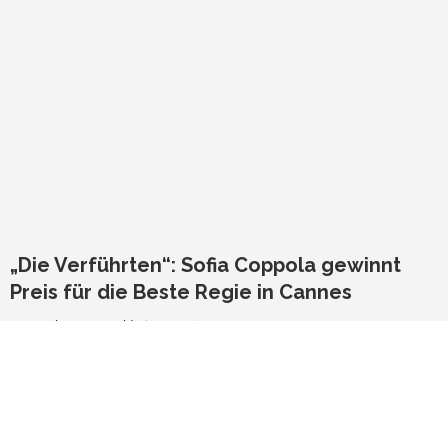
„Die Verführten“: Sofia Coppola gewinnt
Preis für die Beste Regie in Cannes
von
Markus Grunwald
29. Mai 2017
Die starken Frauen von Die Verführten begeisterten bei den 70.
Internationalen Filmfestspielen von…