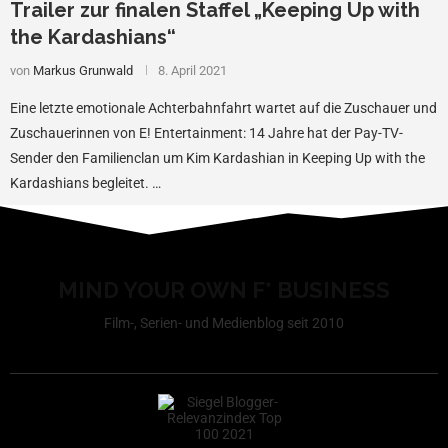
Trailer zur finalen Staffel „Keeping Up with
the Kardashians“
von
Markus Grunwald
8. April 2021
Eine letzte emotionale Achterbahnfahrt wartet auf die Zuschauer und
Zuschauerinnen von E! Entertainment: 14 Jahre hat der Pay-TV-
Sender den Familienclan um Kim Kardashian in Keeping Up with the
Kardashians begleitet. …
MIND YOUR OWN F* BUSINESS
Film-, Serien- und Medienblog seit 2010