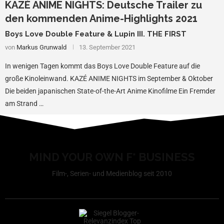
KAZÉ ANIME NIGHTS: Deutsche Trailer zu
den kommenden Anime-Highlights 2021
Boys Love Double Feature & Lupin III. THE FIRST
von
Markus Grunwald
13. September 2021
In wenigen Tagen kommt das Boys Love Double Feature auf die
große Kinoleinwand. KAZÉ ANIME NIGHTS im September & Oktober
Die beiden japanischen State-of-the-Art Anime Kinofilme Ein Fremder
am Strand …
MIND YOUR OWN F* BUSINESS
Film-, Serien- und Medienblog seit 2010