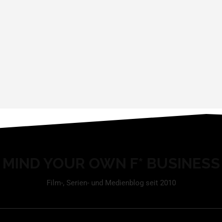
MIND YOUR OWN F* BUSINESS
Film-, Serien- und Medienblog seit 2010