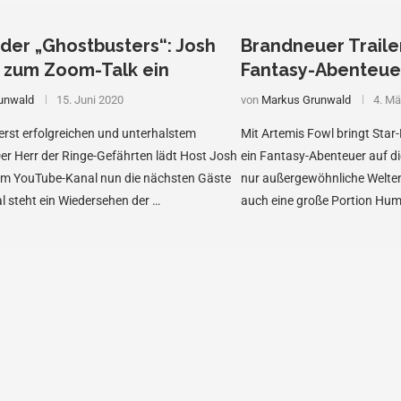
der „Ghostbusters“: Josh
Brandneuer Traile
 zum Zoom-Talk ein
Fantasy-Abenteuer
unwald
15. Juni 2020
von
Markus Grunwald
4. Mä
rst erfolgreichen und unterhalstem
Mit Artemis Fowl bringt Sta
er Herr der Ringe-Gefährten lädt Host Josh
ein Fantasy-Abenteuer auf di
em YouTube-Kanal nun die nächsten Gäste
nur außergewöhnliche Welten
al steht ein Wiedersehen der …
auch eine große Portion Humo
…