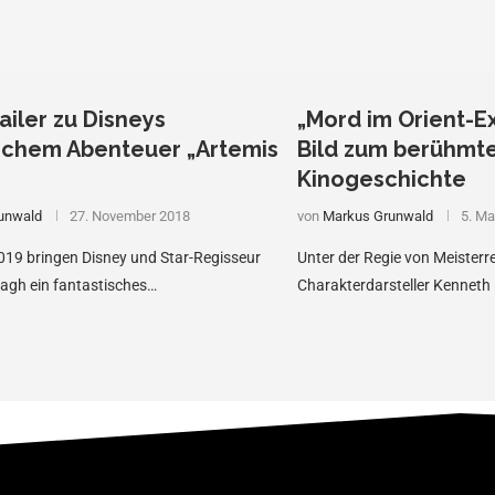
ailer zu Disneys
„Mord im Orient-Ex
schem Abenteuer „Artemis
Bild zum berühmt
Kinogeschichte
unwald
27. November 2018
von
Markus Grunwald
5. Ma
19 bringen Disney und Star-Regisseur
Unter der Regie von Meisterr
agh ein fantastisches…
Charakterdarsteller Kenneth