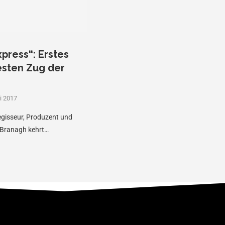
press“: Erstes
esten Zug der
i 2017
egisseur, Produzent und
 Branagh kehrt…