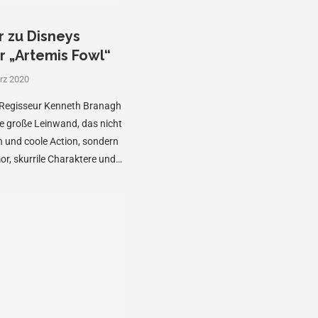
r zu Disneys
 „Artemis Fowl“
rz 2020
r-Regisseur Kenneth Branagh
e große Leinwand, das nicht
 und coole Action, sondern
r, skurrile Charaktere und