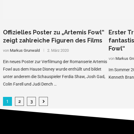
Offizielles Poster zu „Artemis Fowl“
Erster Tr
zeigt zahlreiche Figuren des Films
fantasti
Fowl“
von
Markus Grunwald
2. März 2020
von
Markus Gr
Ein neues Poster zur Verfilmung der Romanserie Artemis
Fowl aus dem Hause Disney wurde enthüllt und bildet
Im Sommer 20
unter anderem die Schauspieler Ferdia Shaw, Josh Gad,
Kenneth Bran
Colin Farell und Judi Dench …
1
2
3