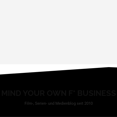
MIND YOUR OWN F* BUSINESS
Film-, Serien- und Medienblog seit 2010