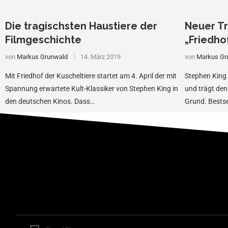
Die tragischsten Haustiere der
Neuer T
Filmgeschichte
„Friedho
von
Markus Grunwald
14. März 2019
von
Markus Gr
Mit Friedhof der Kuscheltiere startet am 4. April der mit
Stephen King 
Spannung erwartete Kult-Klassiker von Stephen King in
und trägt den
den deutschen Kinos. Dass…
Grund. Bestse