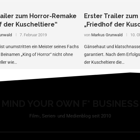
railer zum Horror-Remake
Erster Trailer zu
f der Kuscheltiere“
„Friedhof der Kusc
unwald
7. Februar 2019
von
Markus Grunwald
10. O
ist unumstritten ein Meister seines Fachs
Gänsehaut und klatschnasse 
 Beinamen „King of Horror“ nicht ohne
garantiert. Nach dem Erfolgs
ller wie…
der Kuscheltiere die…
MIND YOUR OWN F* BUSINESS
Film-, Serien- und Medienblog seit 2010