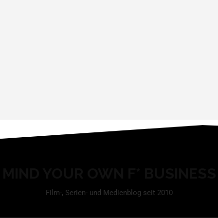
MIND YOUR OWN F* BUSINESS
Film-, Serien- und Medienblog seit 2010