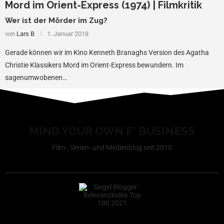
Mord im Orient-Express (1974) | Filmkritik
Wer ist der Mörder im Zug?
von
Lars B
1. Januar 2018
Gerade können wir im Kino Kenneth Branaghs Version des Agatha
Christie Klassikers Mord im Orient-Express bewundern. Im
sagenumwobenen…
MIND YOUR OWN F* BUSINESS
Film-, Serien- und Medienblog seit 2010