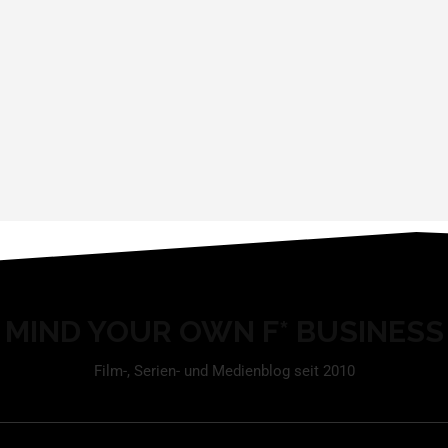
MIND YOUR OWN F* BUSINESS
Film-, Serien- und Medienblog seit 2010