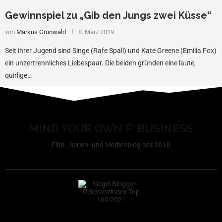
Gewinnspiel zu „Gib den Jungs zwei Küsse“
von
Markus Grunwald
8. März 2019
Seit ihrer Jugend sind Singe (Rafe Spall) und Kate Greene (Emilia Fox)
ein unzertrennliches Liebespaar. Die beiden gründen eine laute,
quirlige…
MIND YOUR OWN F* BUSINESS
Film-, Serien- und Medienblog seit 2010