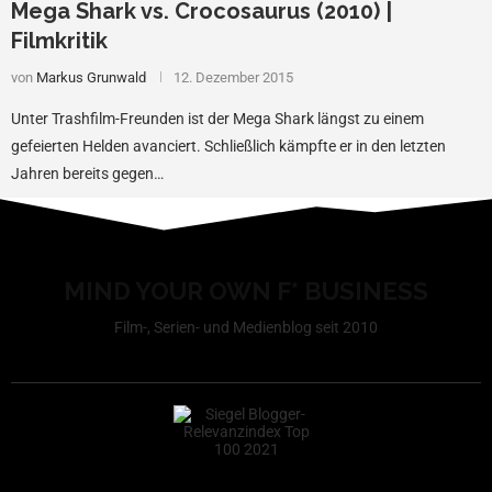
Mega Shark vs. Crocosaurus (2010) |
Filmkritik
von
Markus Grunwald
12. Dezember 2015
Unter Trashfilm-Freunden ist der Mega Shark längst zu einem
gefeierten Helden avanciert. Schließlich kämpfte er in den letzten
Jahren bereits gegen…
MIND YOUR OWN F* BUSINESS
Film-, Serien- und Medienblog seit 2010