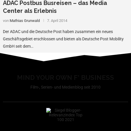
ADAC Postbus Busreisen – das Media
Center als Erlebnis
von
Mathias Grunwald
7. April 2014
Der ADAC und die Deutsche Post haben zusammen ein neues
Geschäftsgebiet erschlossen und bieten als Deutsche Post Mobility
GmbH seit dem…
MIND YOUR OWN F* BUSINESS
Film-, Serien- und Medienblog seit 2010