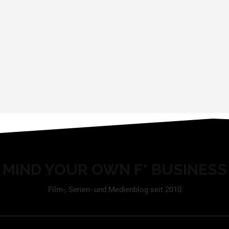
MIND YOUR OWN F* BUSINESS
Film-, Serien- und Medienblog seit 2010