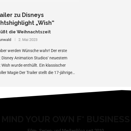
ailer zu Disneys
tshighlight „Wish“
süßt die Weihnachtszeit
unwald
2. Mai 2023
ber werden Wünsche wahr! Der erste
lt Disney Animation Studios‘ neuestem
 Wish wurde enthüllt. Ein klassischer
ller Magie Der Trailer stellt die 17-jährige
MIND YOUR OWN F* BUSINESS
Film-, Serien- und Medienblog seit 2010