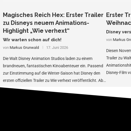
Magisches Reich Hex: Erster Trailer
Erster Tr
zu Disneys neuem Animations-
Weihnach
Highlight „Wie verhext“
Disney ver
Wir warten schon auf dich!
von
Markus Gr
von
Markus Grunwald
17. Juni 2026
Diesen Novem
Trailer zu Wa
Die Walt Disney Animation Studios laden zu einem
Animationshit
brandneuen, fantastischen Kinoabenteuer ein. Passend
Disney-Film vo
zur Einstimmung auf die Winter-Saison hat Disney den
Asha, den …
ersten offiziellen Trailer zu Wie verhext veröffentlicht. Ab
durch …