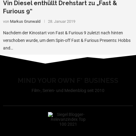
Vin Diesel enthüllt Drehstart zu „Fast &
Furious 9“
von
Markus Grunwald
28. Januar 2019
Nachdem der Kinostart von Fast & Furious 9 zuletzt nach hinten
verschoben wurde, um dem Spin-off Fast & Furious Presents: Hobbs
and…
MIND YOUR OWN F* BUSINESS
Film-, Serien- und Medienblog seit 2010